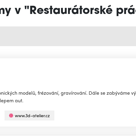
my v "Restaurátorské pr
tonických modelů, frézování, gravírování. Dále se zabýváme 
olepem aut.
www.3d-atelier.cz