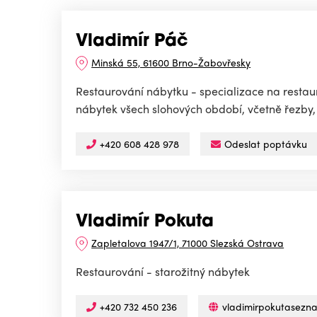
Vladimír Páč
Minská 55, 61600 Brno-Žabovřesky
Restaurování nábytku - specializace na restau
nábytek všech slohových období, včetně řezby, i
+420 608 428 978
Odeslat poptávku
Vladimír Pokuta
Zapletalova 1947/1, 71000 Slezská Ostrava
Restaurování - starožitný nábytek
+420 732 450 236
vladimirpokutasezn