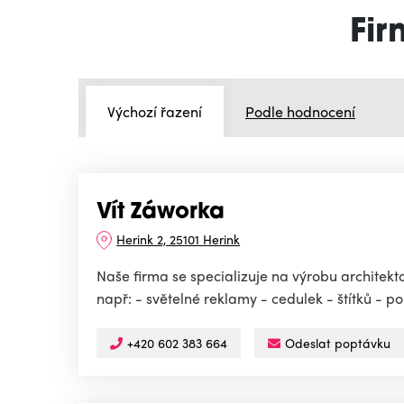
Fir
Výchozí řazení
Podle hodnocení
Vít Záworka
Herink 2, 25101 Herink
Naše firma se specializuje na výrobu architek
např: - světelné reklamy - cedulek - štítků - p
+420 602 383 664
Odeslat poptávku