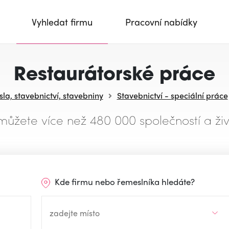
Vyhledat firmu
Pracovní nabídky
Restaurátorské práce
la, stavebnictví, stavebniny
Stavebnictví - speciální práce
můžete více než 480 000 společností a živ
Kde firmu nebo řemeslníka hledáte?