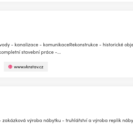
vody - kanalizace - komunikaceRekonstrukce - historické ob
ompletní stavební práce -...
www.vknstav.cz
 - zakázková výroba nábytku - truhlářství a výroba replik náby