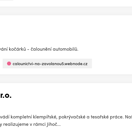
vání kočárků - čalounění automobilů.
calounictvi-na-zavolanou5.webnode.cz
r.o.
ovádí kompletní klempířské, pokrývačské a tesařské práce. Naší
 realizujeme v rámci Jihoč...