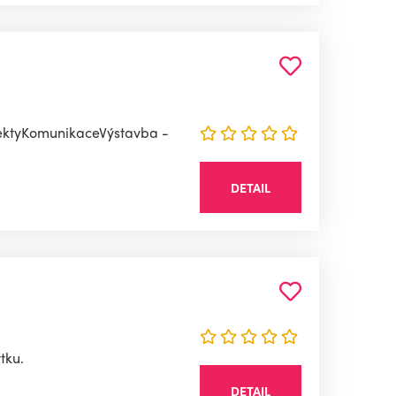
jektyKomunikaceVýstavba -
DETAIL
tku.
DETAIL