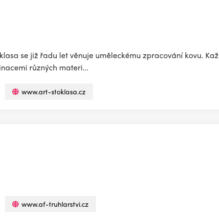
oklasa se již řadu let věnuje uměleckému zpracování kovu. Kaž
binacemi různých materi...
www.art-stoklasa.cz
www.af-truhlarstvi.cz