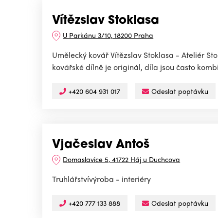
Vítězslav Stoklasa
U Parkánu 3/10, 18200 Praha
Umělecký kovář Vítězslav Stoklasa - Ateliér St
kovářské dílně je originál, díla jsou často kom
+420 604 931 017
Odeslat poptávku
Vjačeslav Antoš
Domaslavice 5, 41722 Háj u Duchcova
Truhlářstvívýroba - interiéry
+420 777 133 888
Odeslat poptávku