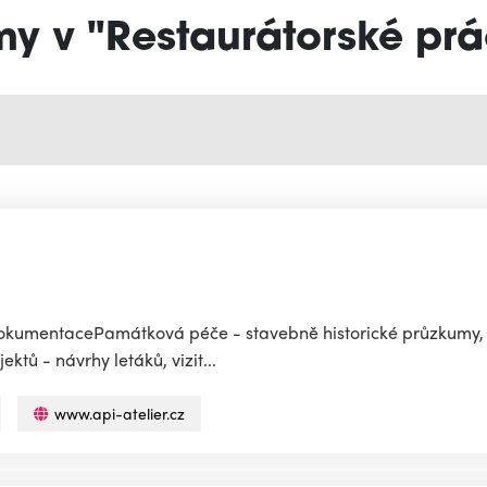
my v "Restaurátorské pr
 dokumentacePamátková péče - stavebně historické průzkumy,
tů - návrhy letáků, vizit...
www.api-atelier.cz