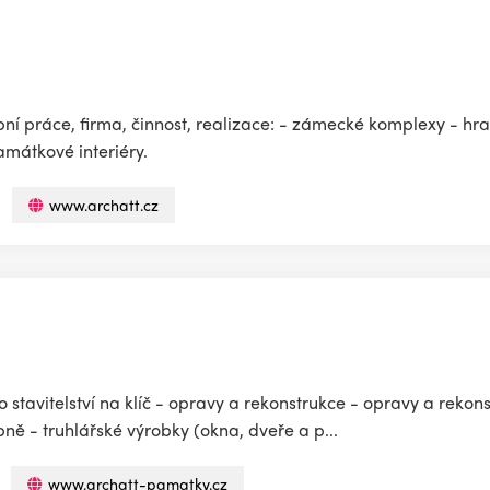
ební práce, firma, činnost, realizace: - zámecké komplexy - hr
památkové interiéry.
www.archatt.cz
stavitelství na klíč - opravy a rekonstrukce - opravy a rekon
ě - truhlářské výrobky (okna, dveře a p...
www.archatt-pamatky.cz