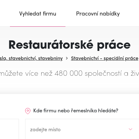
Vyhledat firmu
Pracovní nabídky
Restaurátorské práce
la, stavebnictví, stavebniny
Stavebnictví - speciální práce
můžete více než 480 000 společností a živ
Kde firmu nebo řemeslníka hledáte?