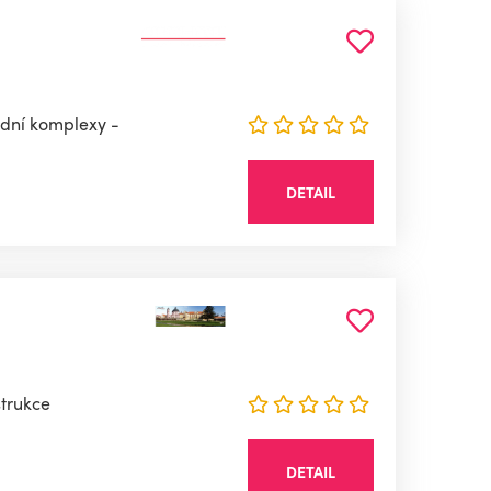
adní komplexy -
DETAIL
strukce
DETAIL