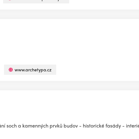
www.archetypa.cz
vání soch a kamenných prvků budov - historické fasády - inter