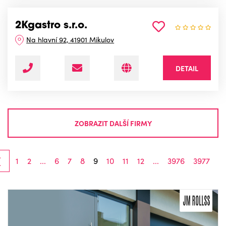
2Kgastro s.r.o.
Na hlavní 92, 41901 Mikulov
DETAIL
ZOBRAZIT DALŠÍ FIRMY
‹
1
2
...
6
7
8
9
10
11
12
...
3976
3977