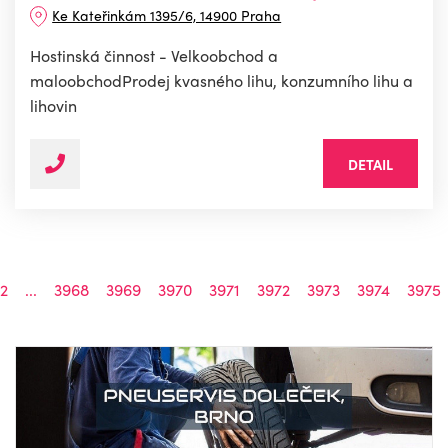
Ke Kateřinkám 1395/6, 14900 Praha
Hostinská činnost - Velkoobchod a
maloobchodProdej kvasného lihu, konzumního lihu a
lihovin
DETAIL
2
...
3968
3969
3970
3971
3972
3973
3974
3975