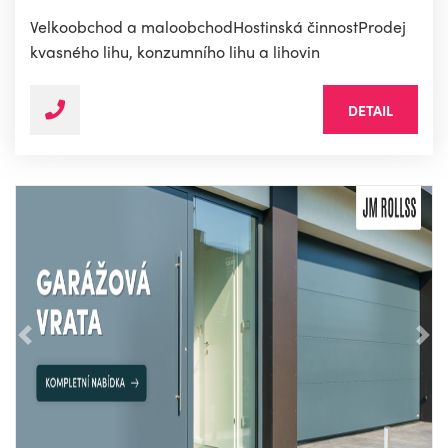
Velkoobchod a maloobchodHostinská činnostProdej
kvasného lihu, konzumního lihu a lihovin
DETAIL
Předchozí
Nás