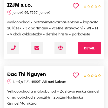
ZZJM s.r.o.
Janová 88, 75501 Janová
Maloobchod - potravinyKavárnaPenzion - kapacita
20 lůžek - 3 apartmány - včetně stravování - WI - FI
- v okolí cyklostezky - dětské hřiště - parkoviště
DETAIL
Đac Thi Nguyen
1. máje 11/1, 40007 Ústí nad Labem
Velkoobchod a maloobchod - Zastavárenská činnost
a maloobchod s použitým zbožímHostinská
činnostManikúra