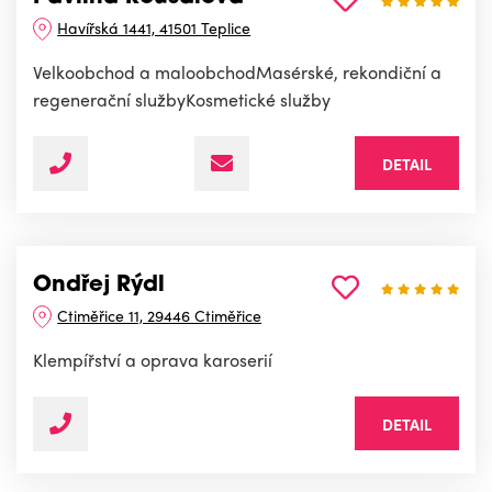
Havířská 1441, 41501 Teplice
Velkoobchod a maloobchodMasérské, rekondiční a
regenerační službyKosmetické služby
DETAIL
Ondřej Rýdl
Ctiměřice 11, 29446 Ctiměřice
Klempířství a oprava karoserií
DETAIL