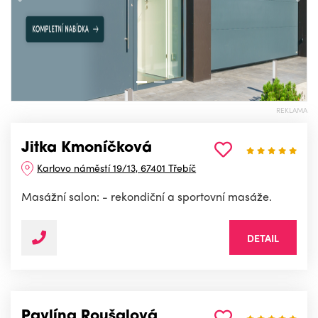
Předchozí
Nás
REKLAMA
Jitka Kmoníčková
Karlovo náměstí 19/13, 67401 Třebíč
Masážní salon: - rekondiční a sportovní masáže.
DETAIL
Pavlína Roušalová