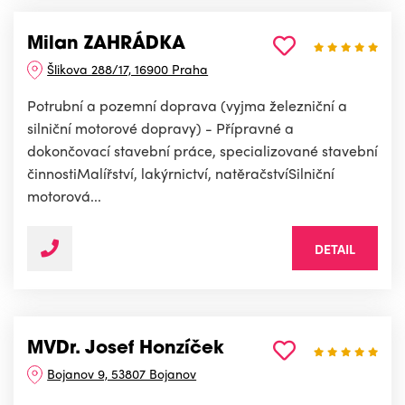
Milan ZAHRÁDKA
Šlikova 288/17, 16900 Praha
Potrubní a pozemní doprava (vyjma železniční a
silniční motorové dopravy) - Přípravné a
dokončovací stavební práce, specializované stavební
činnostiMalířství, lakýrnictví, natěračstvíSilniční
motorová...
DETAIL
MVDr. Josef Honzíček
Bojanov 9, 53807 Bojanov