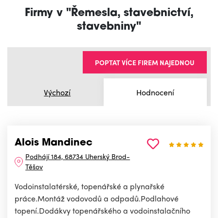
Firmy v "Řemesla, stavebnictví,
stavebniny"
POPTAT VÍCE FIREM NAJEDNOU
Výchozí
Hodnocení
Alois Mandinec
Podhájí 184, 68734 Uherský Brod-
Těšov
Vodoinstalatérské, topenářské a plynařské
práce.Montáž vodovodů a odpadů.Podlahové
topení.Dodákvy topenářského a vodoinstalačního