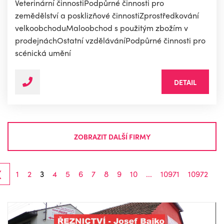
Veterinární činnostiPodpůrné činnosti pro
zemědělství a posklizňové činnostiZprostředkování
velkoobchoduMaloobchod s použitým zbožím v
prodejnáchOstatní vzděláváníPodpůrné činnosti pro
scénická umění
DETAIL
ZOBRAZIT DALŠÍ FIRMY
‹
1
2
3
4
5
6
7
8
9
10
...
10971
10972