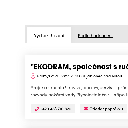
Výchozí řazení
Podle hodnocení
"EKODRAM, společnost s r
Průmyslová 1388/12, 46601 Jablonec nad Nisou
Projekce, montáž, revize, opravy, servis: - prů
rozvody požární vody.Plynoinstalační: - přípoj
+420 483 710 820
Odeslat poptávku