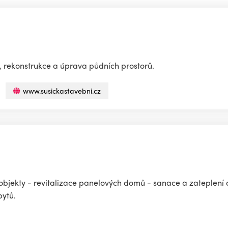
, rekonstrukce a úprava půdních prostorů.
www.susickastavebni.cz
 objekty - revitalizace panelových domů - sanace a zateplení 
bytů.