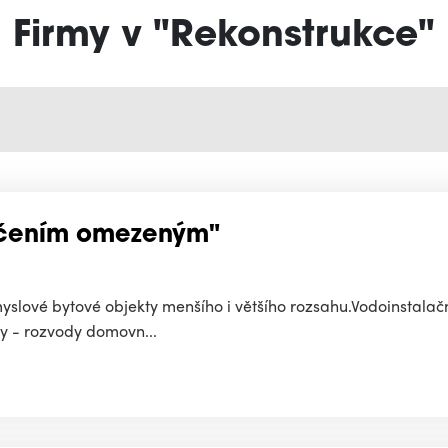
Firmy v "Rekonstrukce"
učením omezeným"
myslové bytové objekty menšího i většího rozsahu.Vodoinstalačn
ky - rozvody domovn...