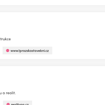
strukce
www.1prazskastavebni.cz
 a realit.
realitygp.cz