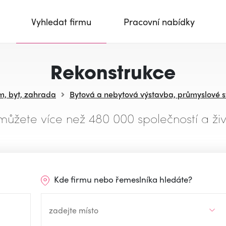
Vyhledat firmu
Pracovní nabídky
Rekonstrukce
, byt, zahrada
Bytová a nebytová výstavba, průmyslové 
můžete více než 480 000 společností a živ
Kde firmu nebo řemeslníka hledáte?