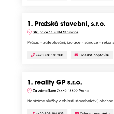
1. Pražská stavební, s.r.o.
Strupčice 17, 43114 Strupčice
Práce: - zateplování, izolace - sanace - rekon
+420 736 170 260
Odeslat poptávku
1. reality GP s.r.o.
Za zámečkem 744/9, 15800 Praha
Nabízíme služby v oblasti stavebnictví, obchodu
+420 608 184 923
Odeslat poptávku