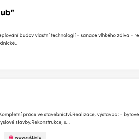
Dub"
teplování budov vlastní technologií - sanace vlhkého zdiva - r
dnické...
Kompletní práce ve stavebnictví.Realizace, výstavba: - bytové
yslové stavby.Rekonstrukce, s...
www.rokl.info