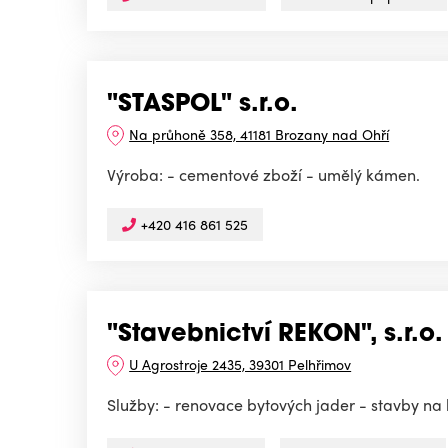
"STASPOL" s.r.o.
Na průhoně 358, 41181 Brozany nad Ohří
Výroba: - cementové zboží - umělý kámen.
+420 416 861 525
"Stavebnictví REKON", s.r.o.
U Agrostroje 2435, 39301 Pelhřimov
Služby: - renovace bytových jader - stavby na