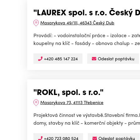
"LAUREX spol. s r.o. Český 
Masarykova 49/III, 46343 Český Dub
Provádí: - vodoinstalační práce - izolace - za
koupelny na klíč - fasády - obnova chalup - ze
+420 485 147 224
Odeslat poptávku
"ROKL, spol. s r.o."
Masarykova 73, 41113 Třebenice
Projektová činnost ve výstavbě.Stavební firma.
domy, stavby na klíč - komerční objekty - prům
+420 723 080 524
Odeslat poptávku