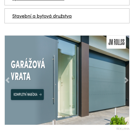
Stavební a bytová družstva
Předchozí
Nás
REKLAMA