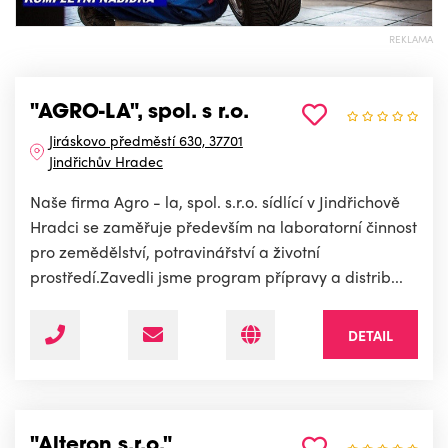
REKLAMA
"AGRO-LA", spol. s r.o.
Jiráskovo předměstí 630, 37701
Jindřichův Hradec
Naše firma Agro - la, spol. s.r.o. sídlící v Jindřichově
Hradci se zaměřuje především na laboratorní činnost
pro zemědělství, potravinářství a životní
prostředí.Zavedli jsme program přípravy a distrib...
DETAIL
"Alteron s.r.o."