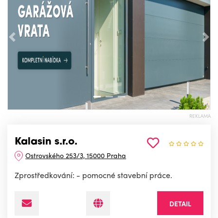
Předchozí
Nás
REKLAMA
Kalasin s.r.o.
Ostrovského 253/3, 15000 Praha
Zprostředkování: - pomocné stavební práce.
DETAIL