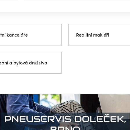
itní kanceláře
Realitní makléři
ební a bytová družstva