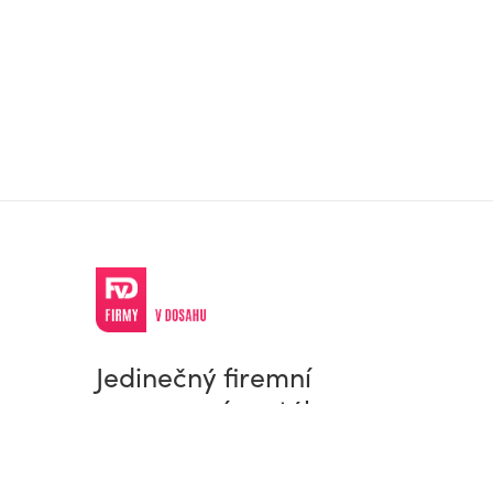
Jedinečný firemní
a pracovní portál
© Firmy v dosahu.cz