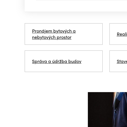
Pronájem bytových a
Real
nebytových prostor
Správa a údržba budov
Stav