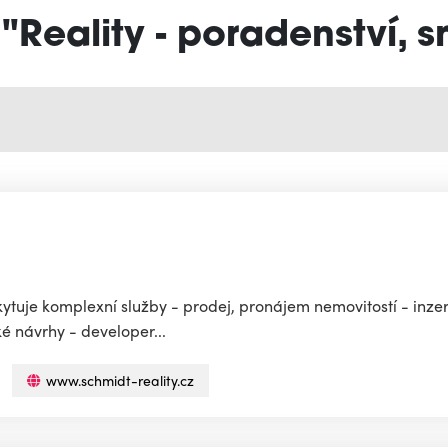
 "Reality - poradenství, 
poskytuje komplexní služby - prodej, pronájem nemovitostí - inze
ké návrhy - developer...
www.schmidt-reality.cz