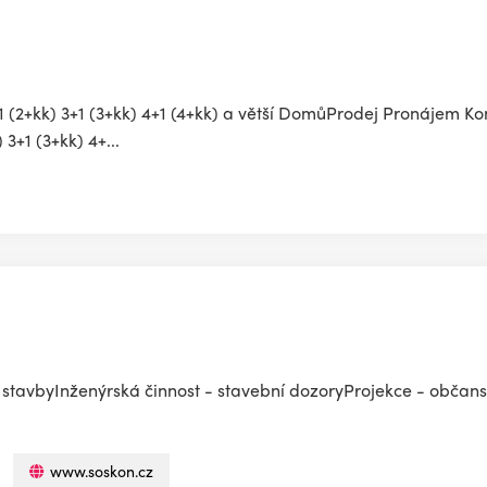
2+1 (2+kk) 3+1 (3+kk) 4+1 (4+kk) a větší DomůProdej Pronájem K
3+1 (3+kk) 4+...
stavbyInženýrská činnost - stavební dozoryProjekce - občans
www.soskon.cz