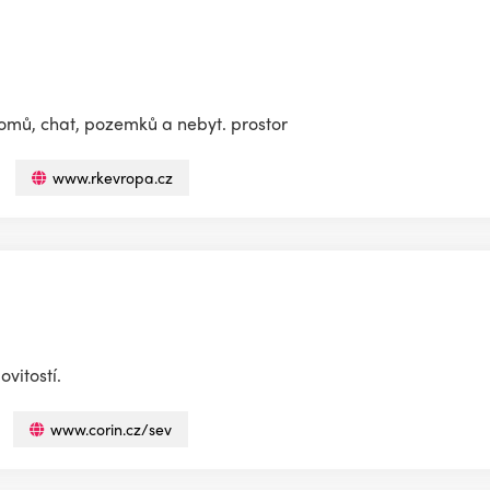
domů, chat, pozemků a nebyt. prostor
www.rkevropa.cz
vitostí.
www.corin.cz/sev