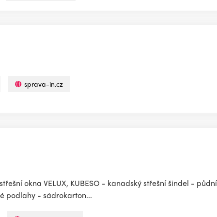
sprava-in.cz
 střešní okna VELUX, KUBESO - kanadský střešní šindel - půdn
hé podlahy - sádrokarton...