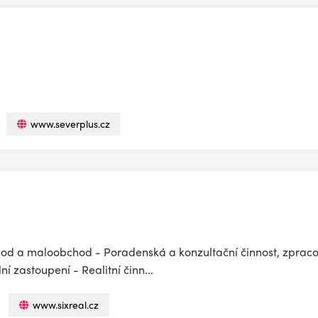
www.severplus.cz
od a maloobchod - Poradenská a konzultační činnost, zpraco
 zastoupení - Realitní činn...
www.sixreal.cz