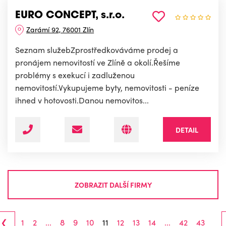
EURO CONCEPT, s.r.o.
Zarámí 92, 76001 Zlín
Seznam služebZprostředkováváme prodej a
pronájem nemovitostí ve Zlíně a okolí.Řešíme
problémy s exekucí i zadluženou
nemovitostí.Vykupujeme byty, nemovitosti - peníze
ihned v hotovosti.Danou nemovitos...
DETAIL
ZOBRAZIT DALŠÍ FIRMY
‹
1
2
...
8
9
10
11
12
13
14
...
42
43