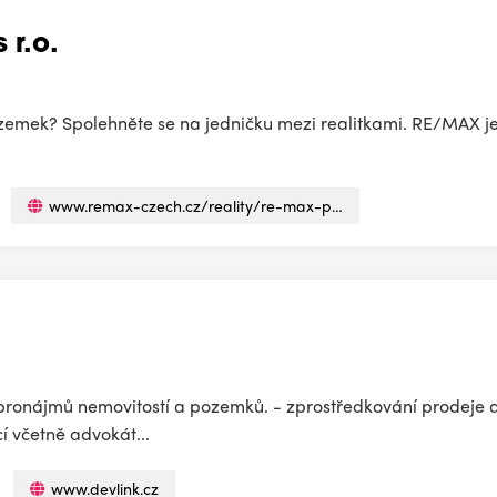
 r.o.
emek? Spolehněte se na jedničku mezi realitkami. RE/MAX je 
www.remax-czech.cz/reality/re-max-p…
 pronájmů nemovitostí a pozemků. - zprostředkování prodeje 
cí včetně advokát...
www.devlink.cz