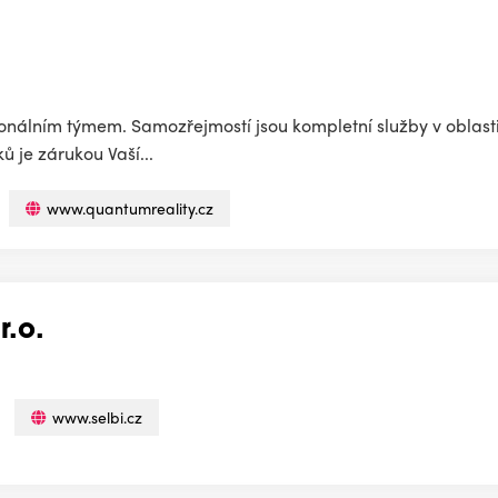
esionálním týmem. Samozřejmostí jsou kompletní služby v oblas
ů je zárukou Vaší...
www.quantumreality.cz
r.o.
www.selbi.cz