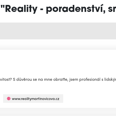
 "Reality - poradenství, 
itost? S důvěrou se na mne obraťte, jsem profesionál s lidsk
www.realitymartinovicova.cz