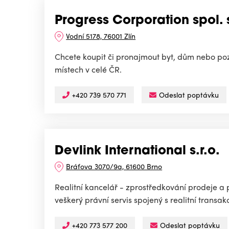
Progress Corporation spol. s
Vodní 5178, 76001 Zlín
Chcete koupit či pronajmout byt, dům nebo poz
místech v celé ČR.
+420 739 570 771
Odeslat poptávku
Devlink International s.r.o.
Bráfova 3070/9a, 61600 Brno
Realitní kancelář - zprostředkování prodeje a
veškerý právní servis spojený s realitní transak
+420 773 577 200
Odeslat poptávku