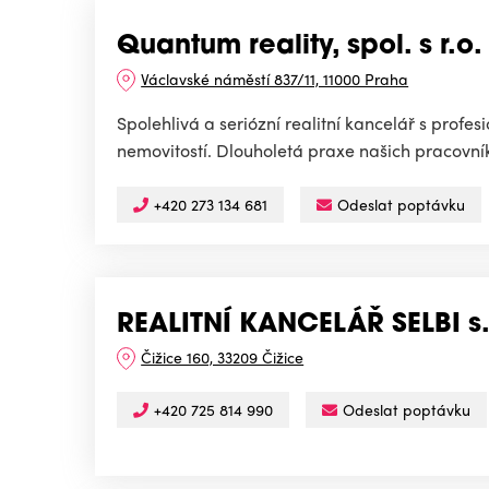
Quantum reality, spol. s r.o.
Václavské náměstí 837/11, 11000 Praha
Spolehlivá a seriózní realitní kancelář s prof
nemovitostí. Dlouholetá praxe našich pracovník
+420 273 134 681
Odeslat poptávku
REALITNÍ KANCELÁŘ SELBI s.
Čižice 160, 33209 Čižice
+420 725 814 990
Odeslat poptávku