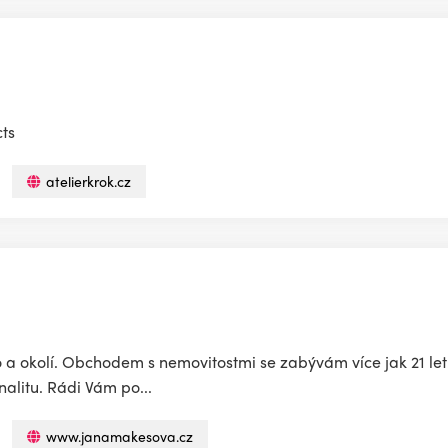
cts
atelierkrok.cz
o a okolí. Obchodem s nemovitostmi se zabývám více jak 21 le
nalitu. Rádi Vám po...
www.janamakesova.cz