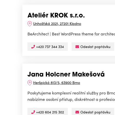
Ateliér KROK s.r.o.
Unhošťská 2021, 27201 Kladno
BeArchitect | Best WordPress theme for archite
+420 737 344 334
Odeslat poptávku
Jana Holcner Makešová
Heršpická 813/5, 63900 Brno
Poskytujeme komplexní realitní služby pro Brn
nabízíme osobní přístup, diskrétnost a profesio
+420 604 215 302
Odeslat poptávku