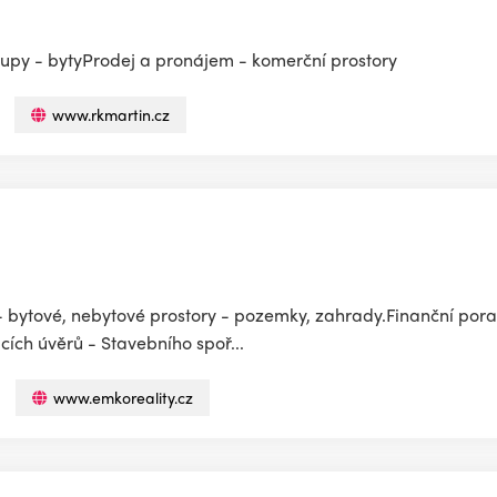
lupy - bytyProdej a pronájem - komerční prostory
www.rkmartin.cz
 - bytové, nebytové prostory - pozemky, zahrady.Finanční porad
ích úvěrů - Stavebního spoř...
www.emkoreality.cz