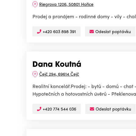
Riegrova 1206, 50801 Hořice
Prodej a pronájem - rodinné domy - vily - cha
+420 603 898 391
Odeslat poptávku
Dana Koutná
Čejč 294, 69614 Čejč
Realitní kancelář.Prodej: - bytů - domů - chat
Hypotečních a hotovostních úvěrů - Překlenovac
+420 774 544 036
Odeslat poptávku