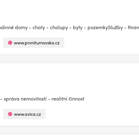
odinné domy - chaty - chalupy - byty - pozemkySlužby - fina
www.prvniturnovska.cz
- správa nemovitostí - realitní činnost
www.avica.cz