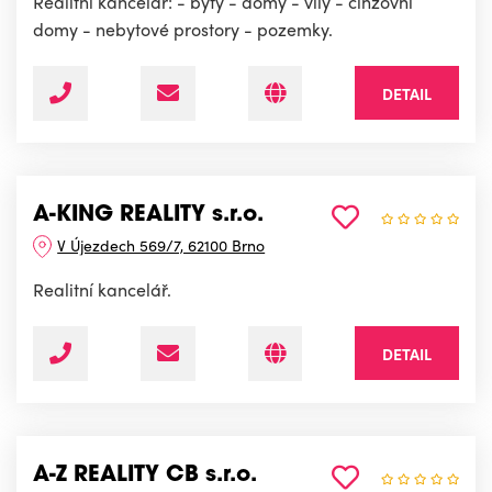
Realitní kancelář: - byty - domy - vily - činžovní
domy - nebytové prostory - pozemky.
DETAIL
A-KING REALITY s.r.o.
V Újezdech 569/7, 62100 Brno
Realitní kancelář.
DETAIL
A-Z REALITY CB s.r.o.