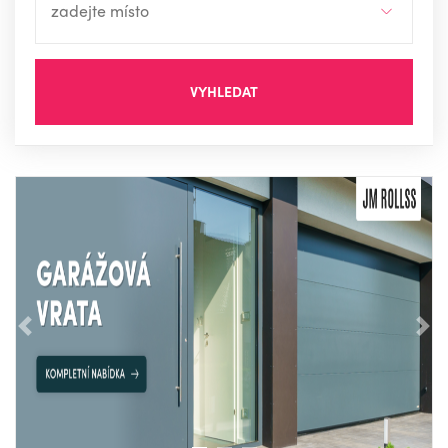
VYHLEDAT
Předchozí
Nás