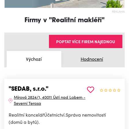
REKLAMA
Firmy v "Realitní makléři"
POPTAT VÍCE FIREM NAJEDNOU
Výchozí
Hodnocení
"SEDAB, s.r.o."
Mírová 2824/1, 40011 Ústí nad Labem -
Severní Terasa
Realitní kancelářÚčetnictví.Správa nemovitostí
(domů a bytů).