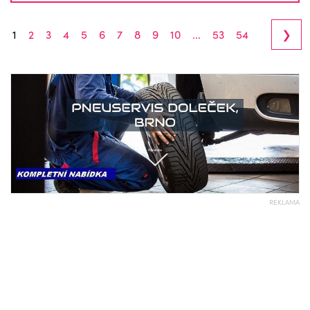
›
1
2
3
4
5
6
7
8
9
10
...
53
54
REKLAMA