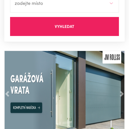
VYHLEDAT
Předchozí
Nás