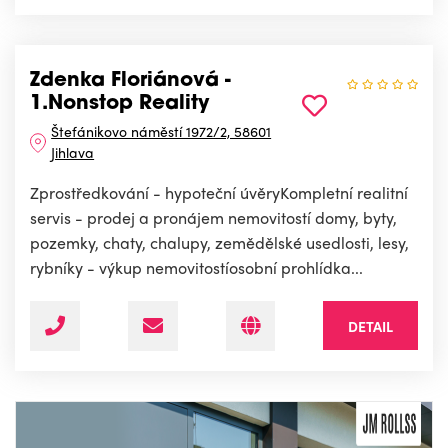
Zdenka Floriánová -
1.Nonstop Reality
Štefánikovo náměstí 1972/2, 58601
Jihlava
Zprostředkování - hypoteční úvěryKompletní realitní
servis - prodej a pronájem nemovitostí domy, byty,
pozemky, chaty, chalupy, zemědělské usedlosti, lesy,
rybníky - výkup nemovitostíosobní prohlídka...
DETAIL