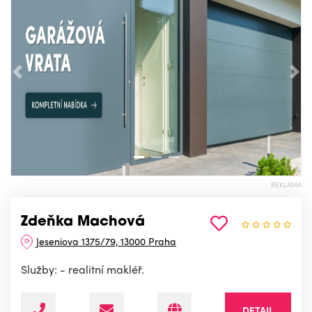
Předchozí
Nás
REKLAMA
Zdeňka Machová
Jeseniova 1375/79, 13000 Praha
Služby: - realitní makléř.
DETAIL