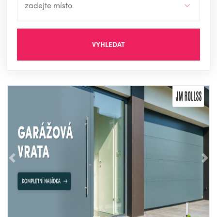
VYHLEDAT
Předchozí
Nás