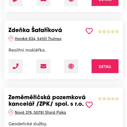
Zdeňka Šafaříková
Horská 634, 54101 Trutnov
Realitní makléřka.
DETAIL
Zeměměřičská pozemková
kancelář /ZPK/ spol. s r.o.
Nová 376, 50791 Stará Paka
Geodetické služby.