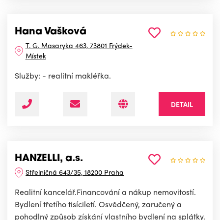
Hana Vašková
T. G. Masaryka 463, 73801 Frýdek-
Místek
Služby: - realitní makléřka.
DETAIL
HANZELLI, a.s.
Střelničná 643/35, 18200 Praha
Realitní kancelář.Financování a nákup nemovitostí.
Bydlení třetího tisíciletí. Osvědčený, zaručený a
pohodlný způsob získání vlastního bydlení na splátky.