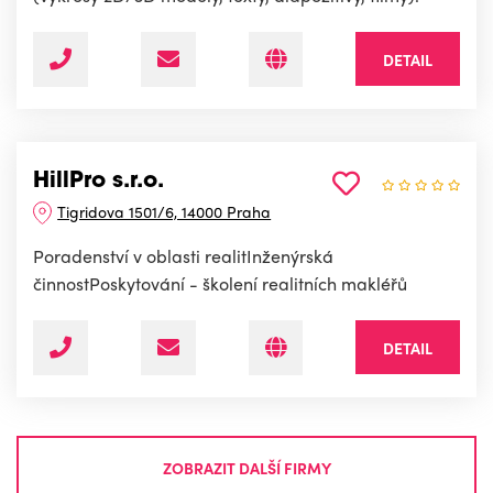
DETAIL
HillPro s.r.o.
Tigridova 1501/6, 14000 Praha
Poradenství v oblasti realitInženýrská
činnostPoskytování - školení realitních makléřů
DETAIL
ZOBRAZIT DALŠÍ FIRMY