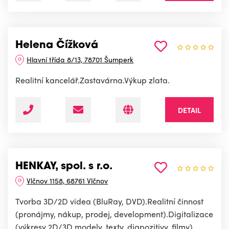
Helena Čížková
Hlavní třída 8/13, 78701 Šumperk
Realitní kancelář.Zastavárna.Výkup zlata.
DETAIL
HENKAY, spol. s r.o.
Vlčnov 1158, 68761 Vlčnov
Tvorba 3D/2D videa (BluRay, DVD).Realitní činnost
(pronájmy, nákup, prodej, development).Digitalizace
(výkresy 2D/3D modely, texty, diapozitivy, filmy).