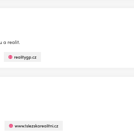
 a realit.
realitygp.cz
www.1slezskarealitni.cz