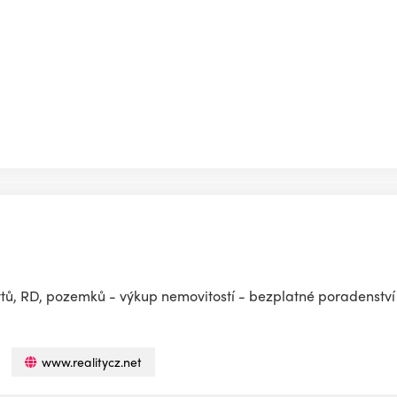
ytů, RD, pozemků - výkup nemovitostí - bezplatné poradenství -
www.realitycz.net