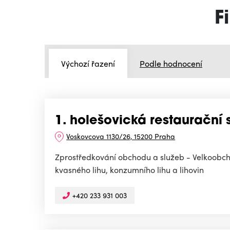
F
Výchozí řazení
Podle hodnocení
1. holešovická restaurační s
Voskovcova 1130/26, 15200 Praha
Zprostředkování obchodu a služeb - Velkoobch
kvasného lihu, konzumního lihu a lihovin
+420 233 931 003