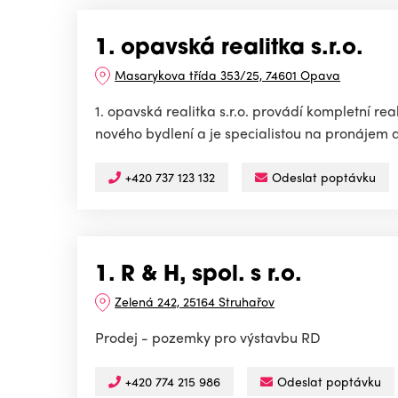
1. opavská realitka s.r.o.
Masarykova třída 353/25, 74601 Opava
1. opavská realitka s.r.o. provádí kompletní re
nového bydlení a je specialistou na pronájem a
+420 737 123 132
Odeslat poptávku
1. R & H, spol. s r.o.
Zelená 242, 25164 Struhařov
Prodej - pozemky pro výstavbu RD
+420 774 215 986
Odeslat poptávku