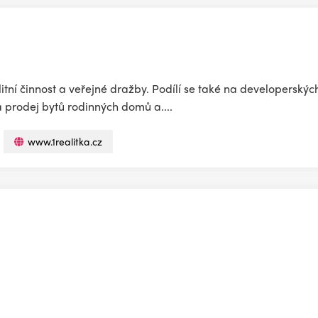
alitní činnost a veřejné dražby. Podílí se také na developerskýc
 prodej bytů rodinných domů a....
www.1realitka.cz