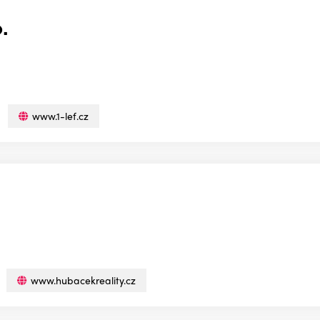
o.
www.1-lef.cz
www.hubacekreality.cz