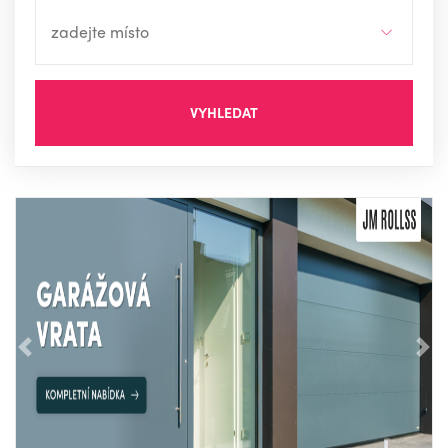
VYHLEDAT
Předchozí
Nás