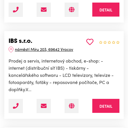
DETAIL
IBS s.r.o.
náměstí Míru 203, 69642 Vracov
Prodej a servis, internetový obchod, e-shop: -
internet (distribuční síť IBS) - tiskárny -
kancelářského softwaru - LCD televizory, televize -
fotoaparáty, foťáky - repasované počítače, PC a
doplňky.V...
DETAIL