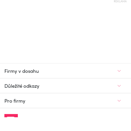
REKLAMA
Firmy v dosahu
Důležité odkazy
Pro firmy
Jedinečný firemní
a pracovní portál