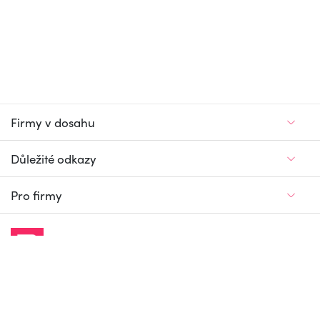
Firmy v dosahu
Důležité odkazy
Pro firmy
Jedinečný firemní
a pracovní portál
© Firmy v dosahu.cz