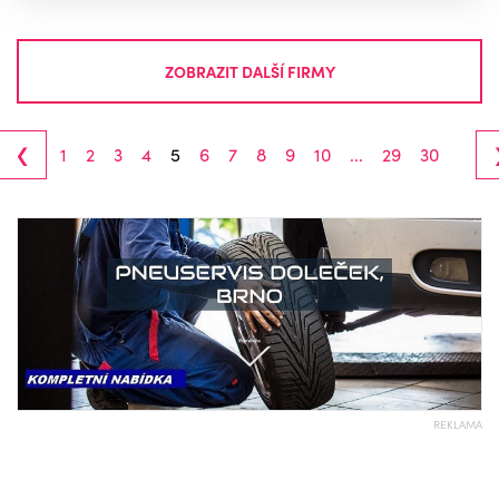
ZOBRAZIT DALŠÍ FIRMY
‹
1
2
3
4
5
6
7
8
9
10
...
29
30
REKLAMA