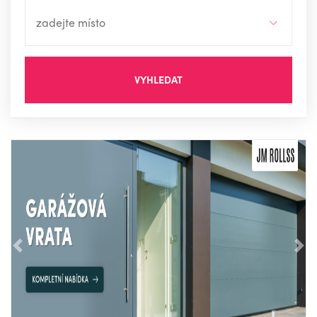
VYHLEDAT
Předchozí
Nás