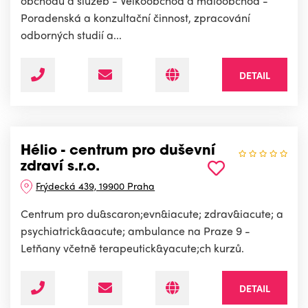
obchodu a služeb - Velkoobchod a maloobchod -
Poradenská a konzultační činnost, zpracování
odborných studií a...
DETAIL
Hélio - centrum pro duševní
zdraví s.r.o.
Frýdecká 439, 19900 Praha
Centrum pro du&scaron;evn&iacute; zdrav&iacute; a
psychiatrick&aacute; ambulance na Praze 9 -
Letňany včetně terapeutick&yacute;ch kurzů.
DETAIL