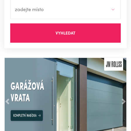
VYHLEDAT
Předchozí
Nás