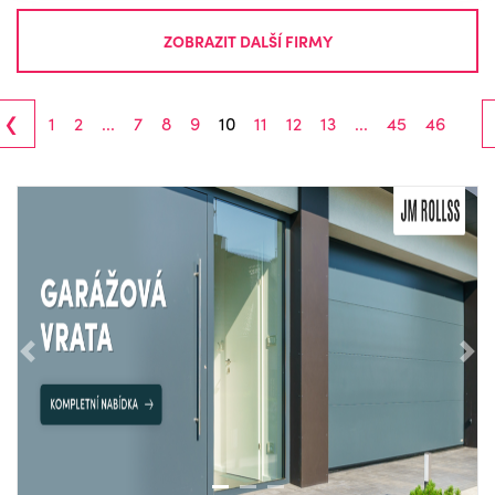
ZOBRAZIT DALŠÍ FIRMY
‹
1
2
...
7
8
9
10
11
12
13
...
45
46
Předchozí
Nás