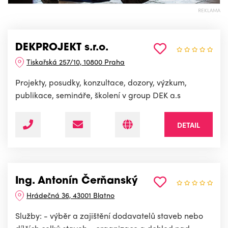
REKLAMA
DEKPROJEKT s.r.o.
Tiskařská 257/10, 10800 Praha
Projekty, posudky, konzultace, dozory, výzkum,
publikace, semináře, školení v group DEK a.s
DETAIL
Ing. Antonín Čerňanský
Hrádečná 36, 43001 Blatno
Služby: - výběr a zajištění dodavatelů staveb nebo