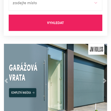
VYHLEDAT
Předchozí
Nás