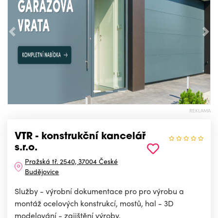
Předchozí
Nás
REKLAMA
VTR - konstrukční kancelář
s.r.o.
Pražská tř. 2540, 37004 České
Budějovice
Služby - výrobní dokumentace pro pro výrobu a
montáž ocelových konstrukcí, mostů, hal - 3D
modelování - zajištění výroby.