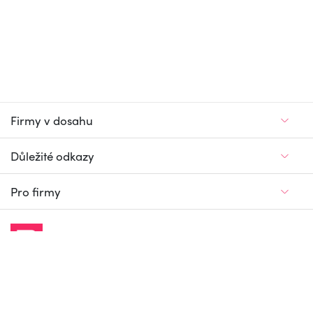
Firmy v dosahu
Důležité odkazy
Pro firmy
Jedinečný firemní
a pracovní portál
© Firmy v dosahu.cz