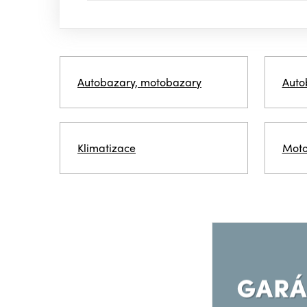
Autobazary, motobazary
Auto
Klimatizace
Motoc