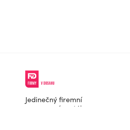
Jedinečný firemní
a pracovní portál
© Firmy v dosahu.cz