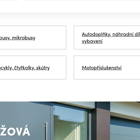
Autodoplňky, náhradní díl
busy, mikrobusy
vybavení
ykly, čtyřkolky, skútry
Motopříslušenství