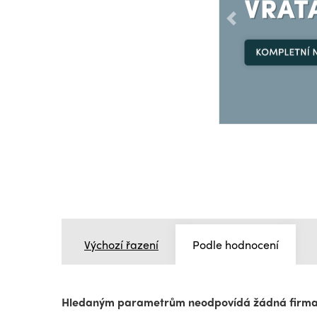
Předchozí
Výchozí řazení
Podle hodnocení
Hledaným parametrům neodpovídá žádná firm