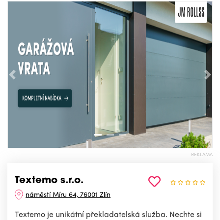
Předchozí
Nás
REKLAMA
Textemo s.r.o.
náměstí Míru 64, 76001 Zlín
Textemo je unikátní překladatelská služba. Nechte si