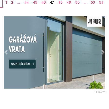
1
2
...
44
45
46
47
48
49
50
...
53
54
Předchozí
Nás
REKLAMA