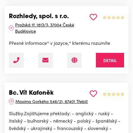
Rozhledy, spol. s r.o.
Pražská tř. 1813/3, 37004 České
Budějovice
Přesné informace* v jazyce,* kterému rozumíte
DETAIL
Bc. Vít Kafoněk
Maxima Gorkého 546/21, 67401 Třebíč
Služby.Zajišťujeme překlady: - anglický - ruský -
italský - bulharský - německý - polský - španělský -
švédský - ukrajinský - francouzský - slovenský -