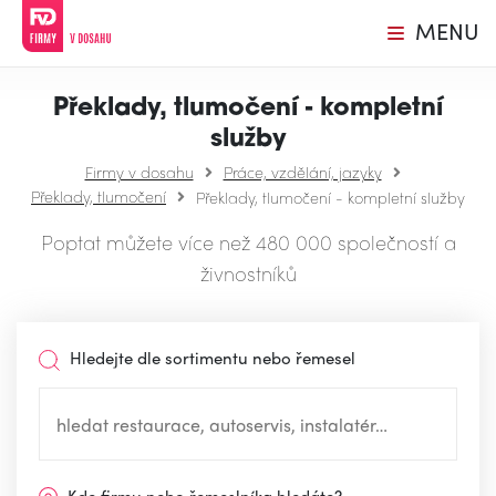
MENU
Překlady, tlumočení - kompletní
služby
Firmy v dosahu
Práce, vzdělání, jazyky
Překlady, tlumočení
Překlady, tlumočení - kompletní služby
Poptat můžete více než 480 000 společností a
živnostníků
Hledejte dle sortimentu nebo řemesel