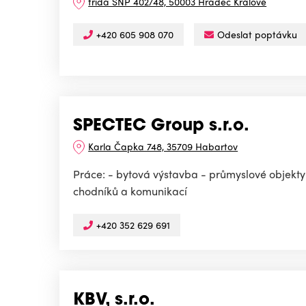
třída SNP 402/48, 50003 Hradec Králové
+420 605 908 070
Odeslat poptávku
SPECTEC Group s.r.o.
Karla Čapka 748, 35709 Habartov
Práce: - bytová výstavba - průmyslové objekty 
chodníků a komunikací
+420 352 629 691
KBV, s.r.o.