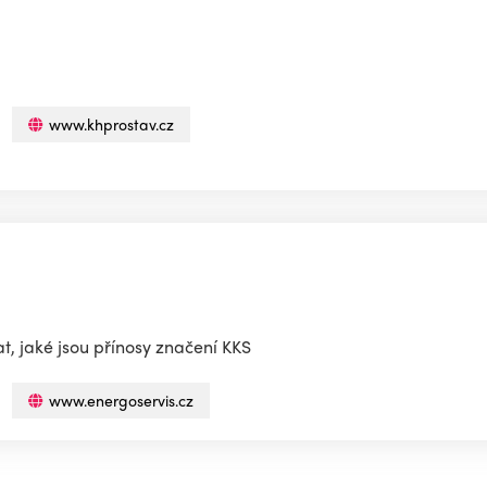
www.khprostav.cz
t, jaké jsou přínosy značení KKS
www.energoservis.cz