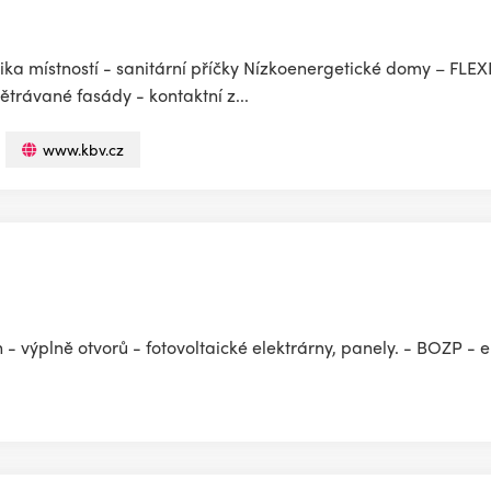
tika místností - sanitární příčky Nízkoenergetické domy – FL
trávané fasády - kontaktní z...
www.kbv.cz
- výplně otvorů - fotovoltaické elektrárny, panely. - BOZP -