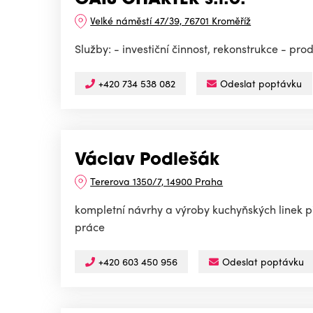
GAIS CHARTER s.r.o.
Velké náměstí 47/39, 76701 Kroměříž
Služby: - investiční činnost, rekonstrukce - prod
+420 734 538 082
Odeslat poptávku
Václav Podlešák
Tererova 1350/7, 14900 Praha
kompletní návrhy a výroby kuchyňských linek p
práce
+420 603 450 956
Odeslat poptávku