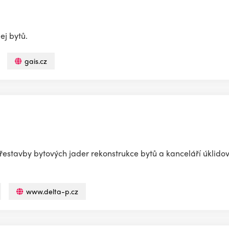
ej bytů.
gais.cz
řestavby bytových jader rekonstrukce bytů a kanceláří úklido
www.delta-p.cz