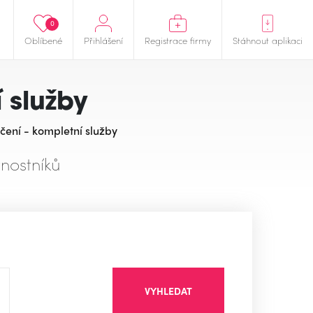
0
Oblíbené
Přihlášení
Registrace firmy
Stáhnout aplikaci
 služby
čení - kompletní služby
nostníků
VYHLEDAT