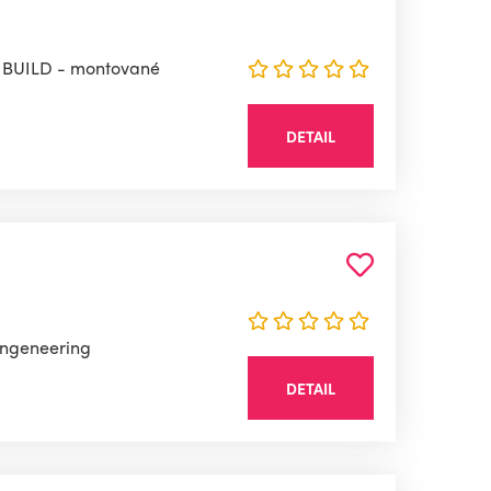
EXIBUILD - montované
DETAIL
 engeneering
DETAIL