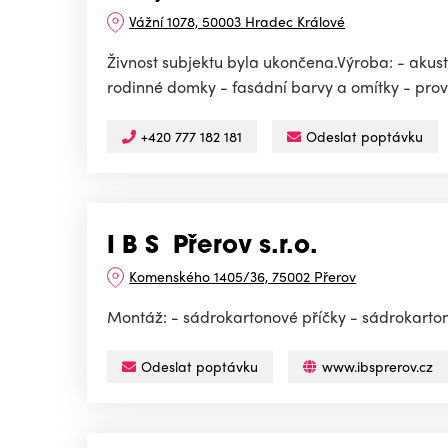
Vážní 1078, 50003 Hradec Králové
Živnost subjektu byla ukončena.Výroba: - akus
rodinné domky - fasádní barvy a omítky - prově
+420 777 182 181
Odeslat poptávku
I B S Přerov s.r.o.
Komenského 1405/36, 75002 Přerov
Montáž: - sádrokartonové příčky - sádrokarton 
Odeslat poptávku
www.ibsprerov.cz