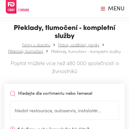
MENU
Překlady, tlumočení - kompletní
služby
Firmy v dosahu
Práce, vzdělání, jazyky
Překlady, tlumočení
Překlady, tlumočení - kompletní služby
Poptat můžete více než 480 000 společností a
živnostníků
Hledejte dle sortimentu nebo řemesel