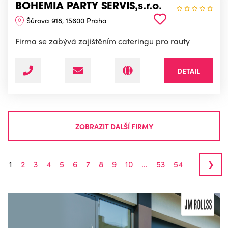
BOHEMIA PARTY SERVIS,s.r.o.
Šůrova 918, 15600 Praha
Firma se zabývá zajištěním cateringu pro rauty
DETAIL
ZOBRAZIT DALŠÍ FIRMY
›
1
2
3
4
5
6
7
8
9
10
...
53
54