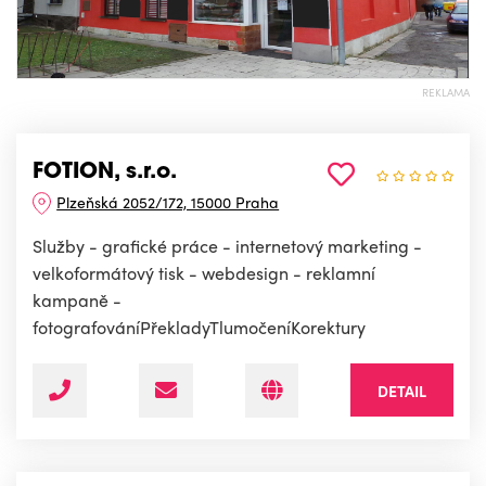
REKLAMA
FOTION, s.r.o.
Plzeňská 2052/172, 15000 Praha
Služby - grafické práce - internetový marketing -
velkoformátový tisk - webdesign - reklamní
kampaně -
fotografováníPřekladyTlumočeníKorektury
DETAIL