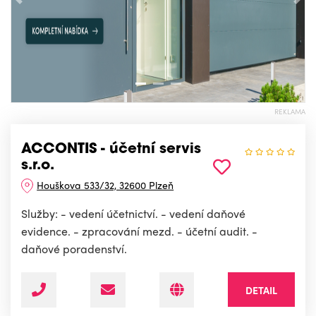
Předchozí
Nás
REKLAMA
ACCONTIS - účetní servis
s.r.o.
Houškova 533/32, 32600 Plzeň
Služby: - vedení účetnictví. - vedení daňové
evidence. - zpracování mezd. - účetní audit. -
daňové poradenství.
DETAIL