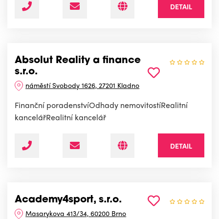
DETAIL
Absolut Reality a finance
s.r.o.
náměstí Svobody 1626, 27201 Kladno
Finanční poradenstvíOdhady nemovitostíRealitní
kancelářRealitní kancelář
DETAIL
Academy4sport, s.r.o.
Masarykova 413/34, 60200 Brno