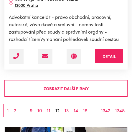
12000 Praha
Advokátní kancelář - právo obchodní, pracovní,
autorské, závazkové a smluvní - nemovitosti -
zastupování před soudy a správními orgány -
rozhodčí řízeníVymáhání pohledávek soudní cestou
DETAIL
ZOBRAZIT DALŠÍ FIRMY
1
2
...
9
10
11
12
13
14
15
...
1347
1348