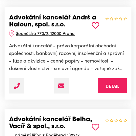
Advokátní kancelář Andrš a
Haloun, spol. s.r.o.
Španělská 770/2, 12000 Praha
Advokátní kancelář - právo korporátní obchodní
společnosti, bankovní, racovní, insolvenční a správní
- fúze a akvizice - cenné papíry - nemovitosti -
duševní vlastnictví - smluvní agenda - veřejné zak...
DETAIL
Advokátní kancelář Belha,
Vacíř & spol., s.r.o.
náměstí Jiřího z Poděbrad 1382/2,