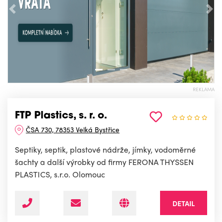
Předchozí
Nás
REKLAMA
FTP Plastics, s. r. o.
ČSA 730, 78353 Velká Bystřice
Septiky, septik, plastové nádrže, jímky, vodoměrné
šachty a další výrobky od firmy FERONA THYSSEN
PLASTICS, s.r.o. Olomouc
DETAIL