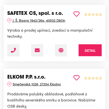
SAFETEX CS, spol. s r.o.
J. Š. Baara 1942/26a, 40502 Děčín
Výroba a prodej upínací, zvedací a manipulační
techniky.
DETAIL
ELKOM P.P. s.r.o.
Smečenská 1026, 27204 Kladno
Prodáváme palubky obkladové, podlahové z
kvalitního severského smrku a borovice. Nabízíme
OSB desky,