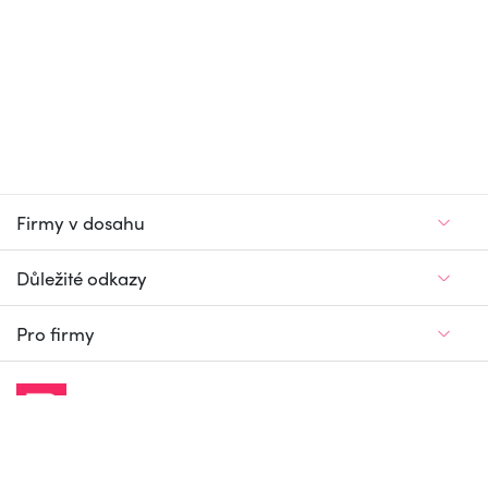
Firmy v dosahu
Důležité odkazy
Pro firmy
Jedinečný firemní
a pracovní portál
© Firmy v dosahu.cz