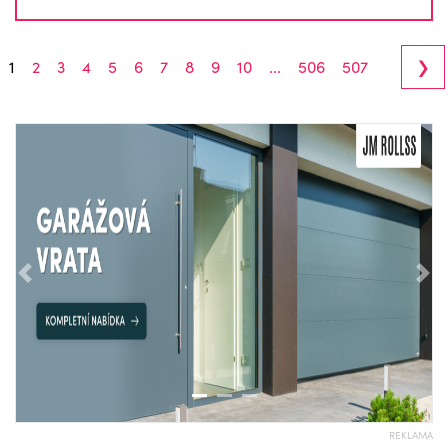
›
1
2
3
4
5
6
7
8
9
10
...
506
507
Předchozí
Nás
REKLAMA