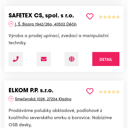
SAFETEX CS, spol. s r.o.
J. Š. Baara 1942/26a, 40502 Děčín
Výroba a prodej upínací, zvedací a manipulační
techniky.
DETAIL
ELKOM P.P. s.r.o.
Smečenská 1026, 27204 Kladno
Prodáváme palubky obkladové, podlahové z
kvalitního severského smrku a borovice. Nabízíme
OSB desky,