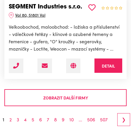
SEGMENT Industries s.r.o.
Val 80, 51801 Val
Velkoobochod, maloobchod: - ložiska a příslušenství
- válečkové řetězy - klínové a ozubené řemeny a
řemenice - gufera, "O" kroužky - segerovky,
mazničky - Loctite, Weocon - mazací systémy - ...
DETAIL
ZOBRAZIT DALŠÍ FIRMY
›
1
2
3
4
5
6
7
8
9
10
...
506
507