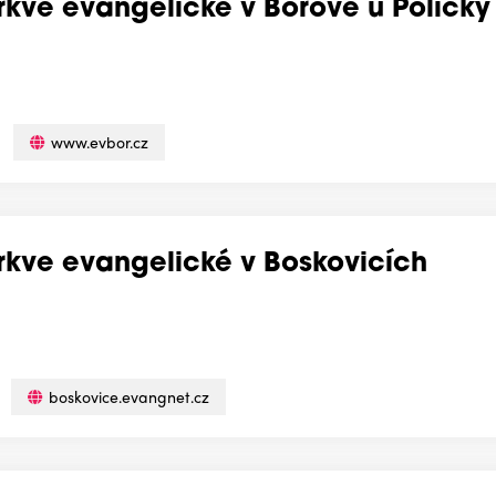
írkve evangelické v Borové u Poličky
www.evbor.cz
írkve evangelické v Boskovicích
boskovice.evangnet.cz