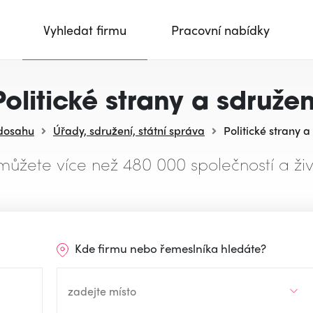
Vyhledat firmu
Pracovní nabídky
Politické strany a sdružen
 dosahu
Úřady, sdružení, státní správa
Politické strany a
můžete více než 480 000 společností a živ
Kde firmu nebo řemeslníka hledáte?