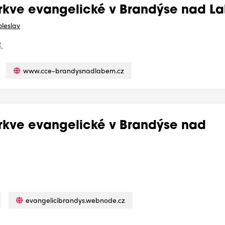
církve evangelické v Brandýse nad 
leslav
.
www.cce-brandysnadlabem.cz
írkve evangelické v Brandýse nad
evangelicibrandys.webnode.cz