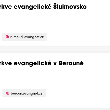
írkve evangelické Šluknovsko
rumburk.evangnet.cz
írkve evangelické v Berouně
beroun.evangnet.cz