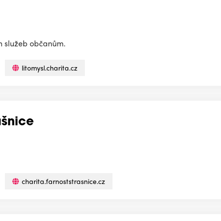
ch služeb občanům.
litomysl.charita.cz
ašnice
charita.farnoststrasnice.cz