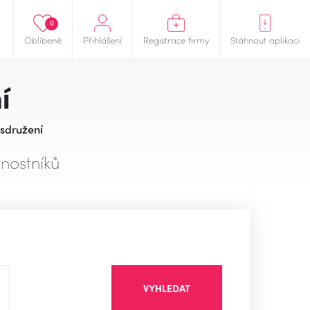
0
Oblíbené
Přihlášení
Registrace firmy
Stáhnout aplikaci
í
 sdružení
nostníků
VYHLEDAT