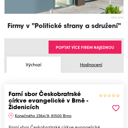
REKLAMA
Firmy v "Politické strany a sdružení"
POPTAT VÍCE FIREM NAJEDNOU
Výchozí
Hodnocení
Farní sbor Českobratrské
církve evangelické v Brně -
Židenicích
Konečného 2364/8, 61500 Brno
Farní sbor Českobratrské církve evangelické.