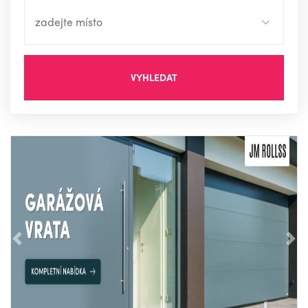
VYHLEDAT
Předchozí
Nás