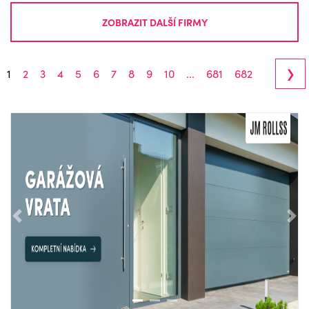
ZOBRAZIT DALŠÍ FIRMY
›
1
2
3
4
5
6
7
8
9
10
...
681
682
Předchozí
Nás