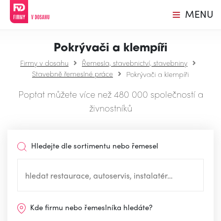
MENU
Pokrývači a klempíři
Firmy v dosahu
Řemesla, stavebnictví, stavebniny
Stavebně řemeslné práce
Pokrývači a klempíři
Poptat můžete více než 480 000 společností a
živnostníků
Hledejte dle sortimentu nebo řemesel
Kde firmu nebo řemeslníka hledáte?