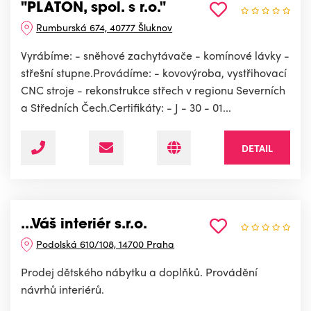
"PLATON, spol. s r.o."
Rumburská 674, 40777 Šluknov
Vyrábíme: - sněhové zachytávače - komínové lávky -
střešní stupne.Provádíme: - kovovýroba, vystřihovací
CNC stroje - rekonstrukce střech v regionu Severních
a Středních Čech.Certifikáty: - J - 30 - 01...
DETAIL
...Váš interiér s.r.o.
Podolská 610/108, 14700 Praha
Prodej dětského nábytku a doplňků. Provádění
návrhů interiérů.