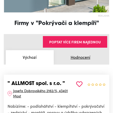
REKLAMA
Firmy v "Pokrývači a klempíři"
POPTAT VÍCE FIREM NAJEDNOU
Výchozí
Hodnocení
" ALLMOST spol. s r.o. "
Josefa Dobrovského 2162/5, 43401
Most
Nabízíme: - podlahářství - klempířství - pokrývačství
- zednictví - montáž, opravy a údržba vyhrazených