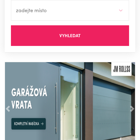
VYHLEDAT
Předchozí
Nás