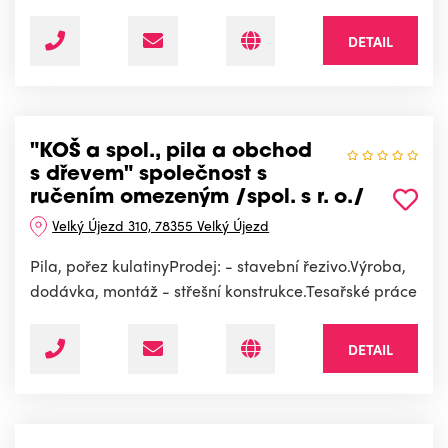
DETAIL
"KOŠ a spol., pila a obchod
s dřevem" společnost s
ručením omezeným /spol. s r. o./
Velký Újezd 310, 78355 Velký Újezd
Pila, pořez kulatinyProdej: - stavební řezivo.Výroba,
dodávka, montáž - střešní konstrukce.Tesařské práce
DETAIL