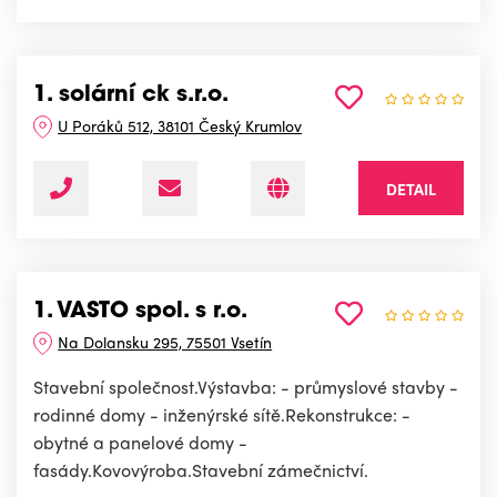
1. solární ck s.r.o.
U Poráků 512, 38101 Český Krumlov
DETAIL
1. VASTO spol. s r.o.
Na Dolansku 295, 75501 Vsetín
Stavební společnost.Výstavba: - průmyslové stavby -
rodinné domy - inženýrské sítě.Rekonstrukce: -
obytné a panelové domy -
fasády.Kovovýroba.Stavební zámečnictví.