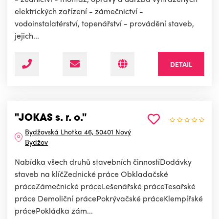
elektrických zařízení - zámečnictví -
vodoinstalatérství, topenářství - provádění staveb,
jejich...
DETAIL
"JOKAS s. r. o."
Bydžovská Lhotka 46, 50401 Nový
Bydžov
Nabídka všech druhů stavebních činnostíDodávky
staveb na klíčZednické práce Obkladačské
práceZámečnické práceLešenářské práceTesařské
práce Demoliční prácePokrývačské práceKlempířské
prácePokládka zám...