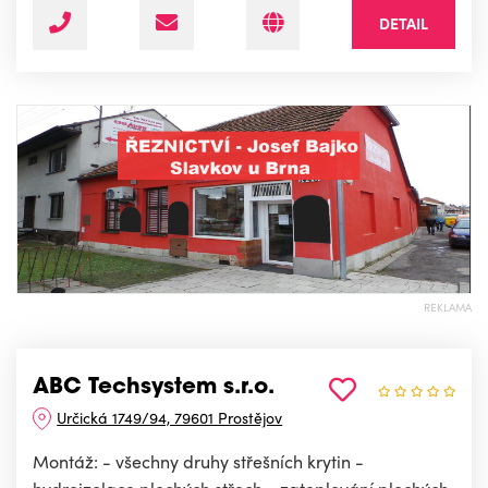
DETAIL
REKLAMA
ABC Techsystem s.r.o.
Určická 1749/94, 79601 Prostějov
Montáž: - všechny druhy střešních krytin -