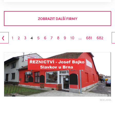
ZOBRAZIT DALŠÍ FIRMY
‹
1
2
3
4
5
6
7
8
9
10
...
681
682
REKLAMA