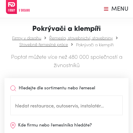
MENU
Pokrývači a klempíři
Firmy v dosahu
Řemesla, stavebnictví, stavebniny
Stavebně řemeslné práce
Pokrývači a klempíři
Poptat můžete více než 480 000 společností a
živnostníků
Hledejte dle sortimentu nebo řemesel
Kde firmu nebo řemeslníka hledáte?