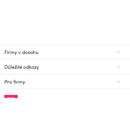
Firmy v dosahu
Důležité odkazy
Pro firmy
Jedinečný firemní
a pracovní portál
© Firmy v dosahu.cz