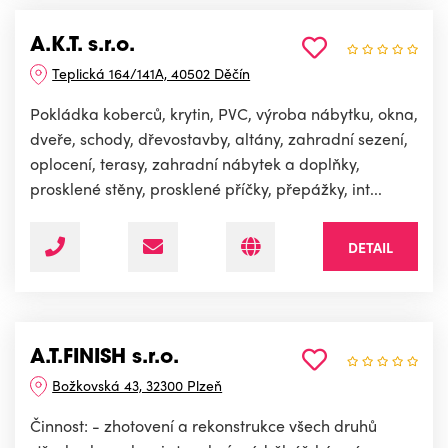
A.K.T. s.r.o.
Teplická 164/141A, 40502 Děčín
Pokládka koberců, krytin, PVC, výroba nábytku, okna,
dveře, schody, dřevostavby, altány, zahradní sezení,
oplocení, terasy, zahradní nábytek a doplňky,
prosklené stěny, prosklené příčky, přepážky, int...
DETAIL
A.T.FINISH s.r.o.
Božkovská 43, 32300 Plzeň
Činnost: - zhotovení a rekonstrukce všech druhů