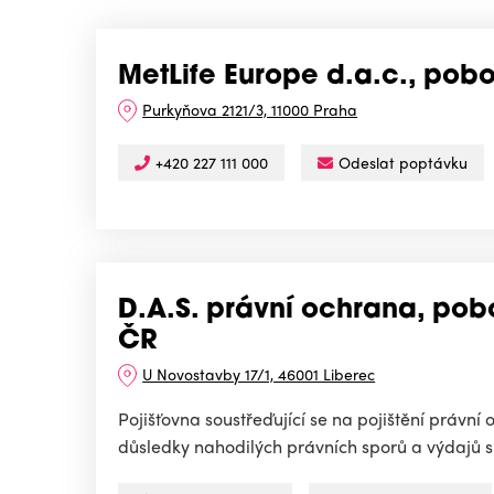
MetLife Europe d.a.c., pob
Purkyňova 2121/3, 11000 Praha
+420 227 111 000
Odeslat poptávku
D.A.S. právní ochrana, pob
ČR
U Novostavby 17/1, 46001 Liberec
Pojišťovna soustřeďující se na pojištění právní
důsledky nahodilých právních sporů a výdajů s t