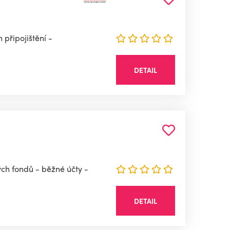
 připojištění -
DETAIL
ých fondů - běžné účty -
DETAIL