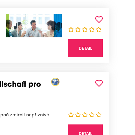
DETAIL
lschaft pro
spoň zmírnit nepříznivé
DETAIL