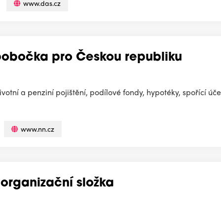
www.das.cz
, pobočka pro Českou republiku
životní a penziní pojištění, podílové fondy, hypotéky, spořící úče
www.nn.cz
organizační složka