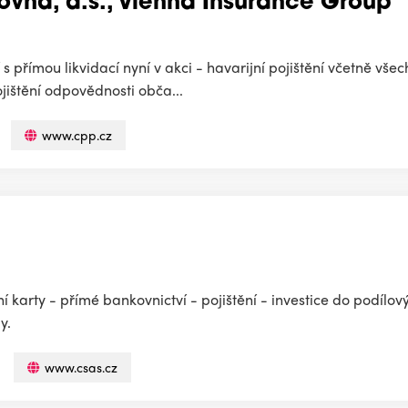
ovna, a.s., Vienna Insurance Group
s přímou likvidací nyní v akci - havarijní pojištění včetně všech
jištění odpovědnosti obča...
www.cpp.cz
í karty - přímé bankovnictví - pojištění - investice do podílov
y.
www.csas.cz