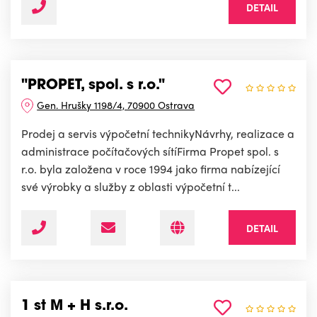
DETAIL
"PROPET, spol. s r.o."
Gen. Hrušky 1198/4, 70900 Ostrava
Prodej a servis výpočetní technikyNávrhy, realizace a
administrace počítačových sítíFirma Propet spol. s
r.o. byla založena v roce 1994 jako firma nabízející
své výrobky a služby z oblasti výpočetní t...
DETAIL
1 st M + H s.r.o.