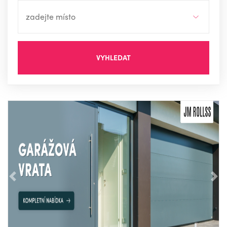
VYHLEDAT
Předchozí
Nás