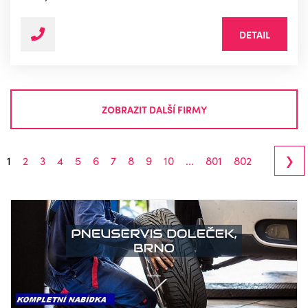
DETAIL
ZOBRAZIT DALŠÍ FIRMY
›
1
2
3
4
5
6
7
8
9
10
...
801
802