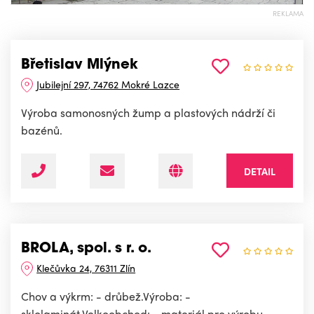
REKLAMA
Břetislav Mlýnek
Jubilejní 297, 74762 Mokré Lazce
Výroba samonosných žump a plastových nádrží či
bazénů.
DETAIL
BROLA, spol. s r. o.
Klečůvka 24, 76311 Zlín
Chov a výkrm: - drůbež.Výroba: -
sklolaminát.Velkoobchod: - materiál pro výrobu