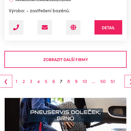
Výroba: - zastřešení bazénů.
DETAIL
ZOBRAZIT DALŠÍ FIRMY
‹
1
2
3
4
5
6
7
8
9
10
...
50
51