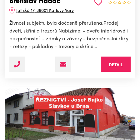
Břetislav Hadač
Jaltská 17, 36001 Karlovy Vary
Živnost subjektu byla dočasně přerušena.Prodej
dveří, skříní a trezorů Nabízíme: - dveře interiérové i
bezpečnostní. - zámky a závory - bezpečnostní kliky
- řetězy - pokladny - trezory a skříně...
DETAIL