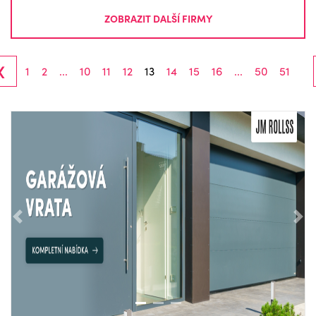
ZOBRAZIT DALŠÍ FIRMY
‹
1
2
...
10
11
12
13
14
15
16
...
50
51
Předchozí
Nás