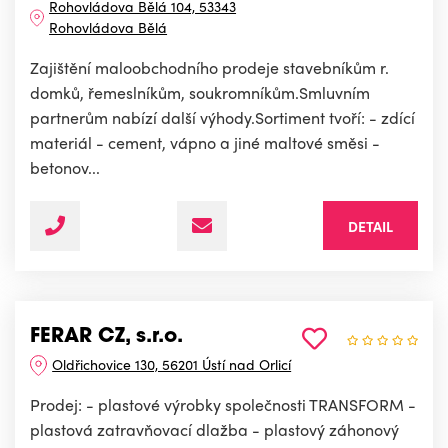
Rohovládova Bělá 104, 53343
Rohovládova Bělá
Zajištění maloobchodního prodeje stavebníkům r.
domků, řemeslníkům, soukromníkům.Smluvním
partnerům nabízí další výhody.Sortiment tvoří: - zdící
materiál - cement, vápno a jiné maltové směsi -
betonov...
DETAIL
FERAR CZ, s.r.o.
Oldřichovice 130, 56201 Ústí nad Orlicí
Prodej: - plastové výrobky společnosti TRANSFORM -
plastová zatravňovací dlažba - plastový záhonový