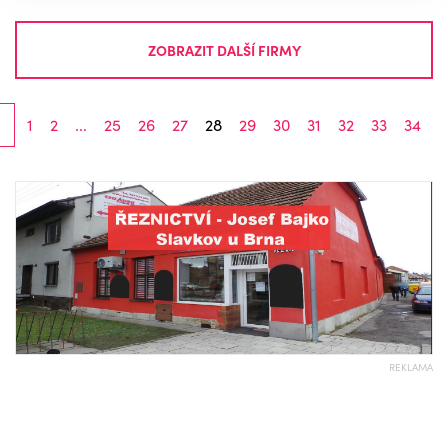
ZOBRAZIT DALŠÍ FIRMY
1
2
...
25
26
27
28
29
30
31
32
33
34
REKLAMA