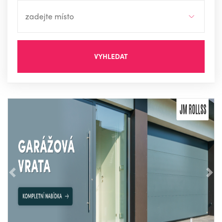
VYHLEDAT
Předchozí
Nás