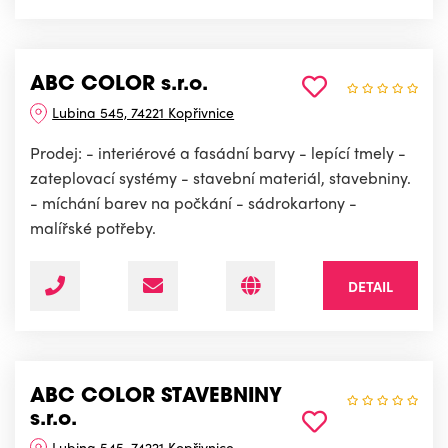
ABC COLOR s.r.o.
Lubina 545, 74221 Kopřivnice
Prodej: - interiérové a fasádní barvy - lepící tmely -
zateplovací systémy - stavební materiál, stavebniny.
- míchání barev na počkání - sádrokartony -
malířské potřeby.
DETAIL
ABC COLOR STAVEBNINY
s.r.o.
Lubina 545, 74221 Kopřivnice