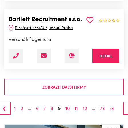
Bartlett Recruitment s.r.o.
Plzeňská 2761/315, 15500 Praha
Personální agentura
DETAIL
ZOBRAZIT DALŠÍ FIRMY
‹
1
2
...
6
7
8
9
10
11
12
...
73
74