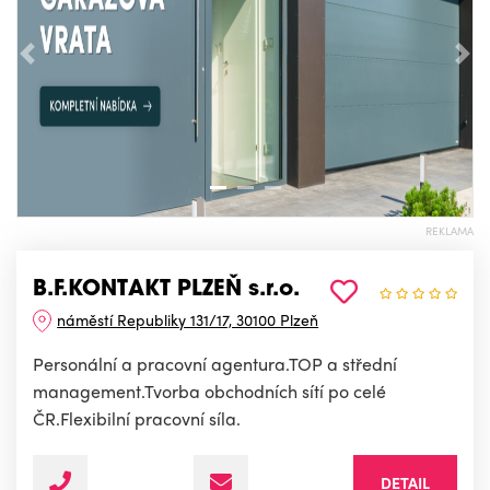
Předchozí
Nás
REKLAMA
B.F.KONTAKT PLZEŇ s.r.o.
náměstí Republiky 131/17, 30100 Plzeň
Personální a pracovní agentura.TOP a střední
management.Tvorba obchodních sítí po celé
ČR.Flexibilní pracovní síla.
DETAIL