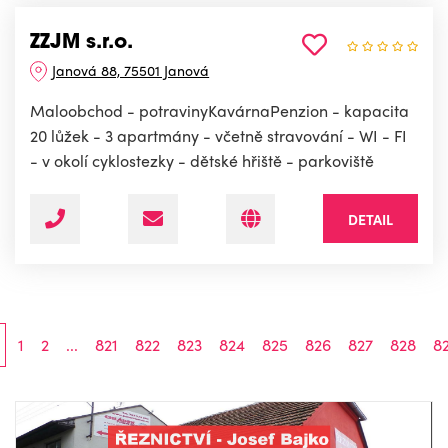
ZZJM s.r.o.
Janová 88, 75501 Janová
Maloobchod - potravinyKavárnaPenzion - kapacita
20 lůžek - 3 apartmány - včetně stravování - WI - FI
- v okolí cyklostezky - dětské hřiště - parkoviště
DETAIL
1
2
...
821
822
823
824
825
826
827
828
8