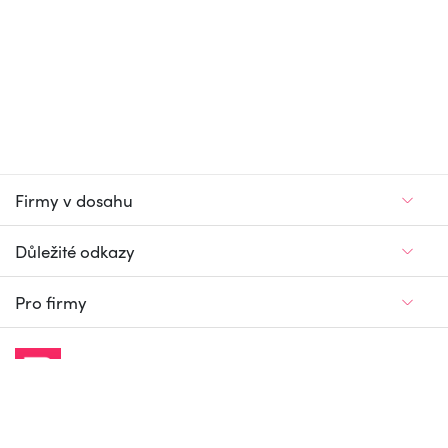
Firmy v dosahu
Důležité odkazy
Pro firmy
Jedinečný firemní
a pracovní portál
© Firmy v dosahu.cz