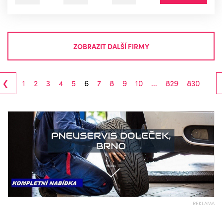
ZOBRAZIT DALŠÍ FIRMY
‹
1
2
3
4
5
6
7
8
9
10
...
829
830
REKLAMA