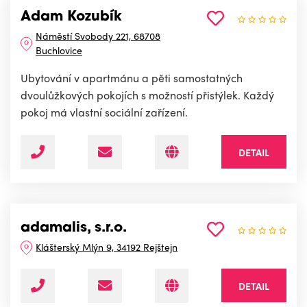
Adam Kozubík
Náměstí Svobody 221, 68708
Buchlovice
Ubytování v apartmánu a pěti samostatných
dvoulůžkových pokojích s možností přistýlek. Každý
pokoj má vlastní sociální zařízení.
DETAIL
adamalis, s.r.o.
Klášterský Mlýn 9, 34192 Rejštejn
DETAIL