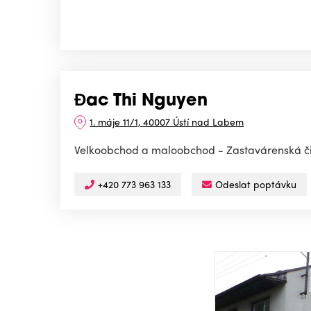
Đac Thi Nguyen
1. máje 11/1, 40007 Ústí nad Labem
Velkoobchod a maloobchod - Zastavárenská č
+420 773 963 133
Odeslat poptávku