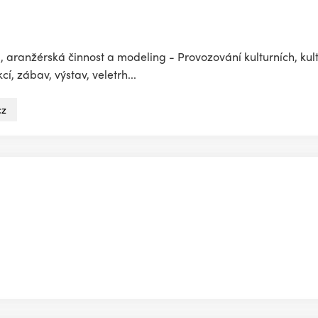
 aranžérská činnost a modeling - Provozování kulturních, kul
í, zábav, výstav, veletrh...
cz