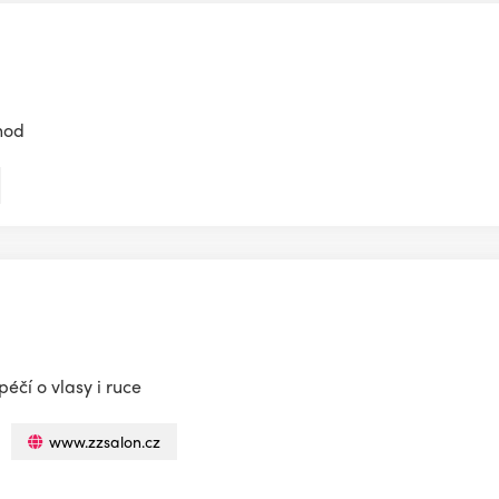
hod
éčí o vlasy i ruce
www.zzsalon.cz