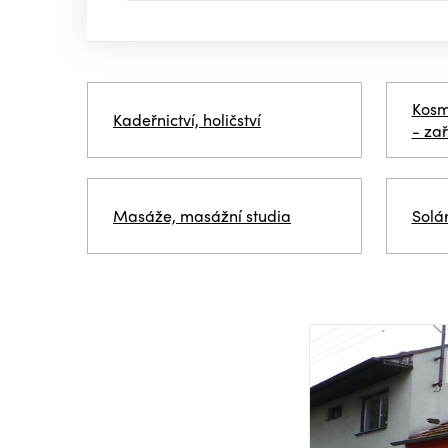
Kosme
Kadeřnictví, holičství
- zař
Masáže, masážní studia
Solár