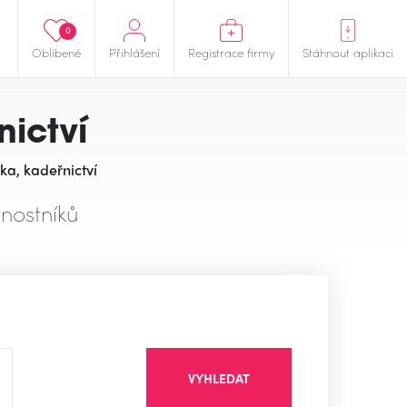
0
Oblíbené
Přihlášení
Registrace firmy
Stáhnout aplikaci
nictví
ka, kadeřnictví
nostníků
VYHLEDAT