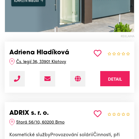
REKLAMA
Adriena Hladíková
Čs. legií 36, 33901 Klatovy
DETAIL
ADRIX s. r. o.
Stará 56/10, 60200 Brno
Kosmetické službyProvozování soláriíČinnosti, při