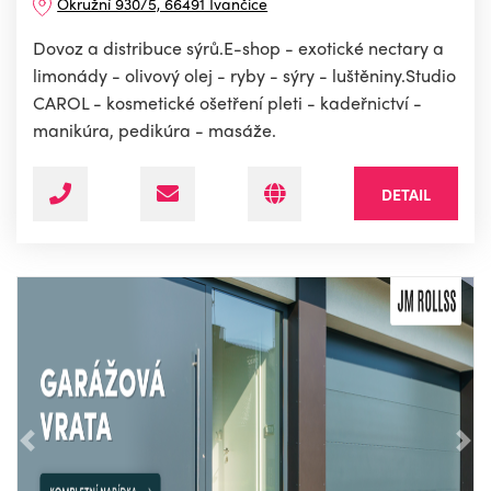
Okružní 930/5, 66491 Ivančice
Dovoz a distribuce sýrů.E-shop - exotické nectary a
limonády - olivový olej - ryby - sýry - luštěniny.Studio
CAROL - kosmetické ošetření pleti - kadeřnictví -
manikúra, pedikúra - masáže.
DETAIL
Předchozí
Nás