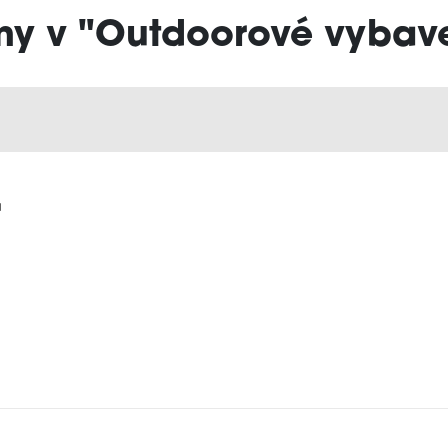
my v "Outdoorové vybav
a