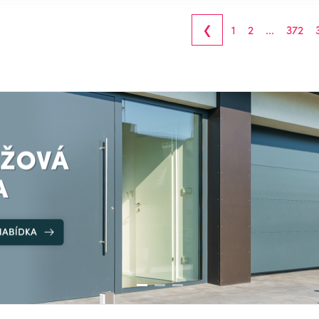
‹
1
2
...
372