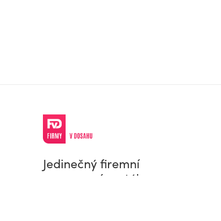
Jedinečný firemní
a pracovní portál
© Firmy v dosahu.cz