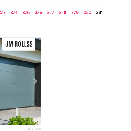
373
374
375
376
377
378
379
380
381
Následující
REKLAMA