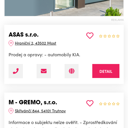
REKLAMA
ASAS s.r.o.
Hraniční 2, 43502 Most
Prodej a opravy: - automobily KIA.
DETAIL
M - GREMO, s.r.o.
Skřivánčí 844, 54101 Trutnov
Informace o subjektu nelze ověřit. - Zprostředkování