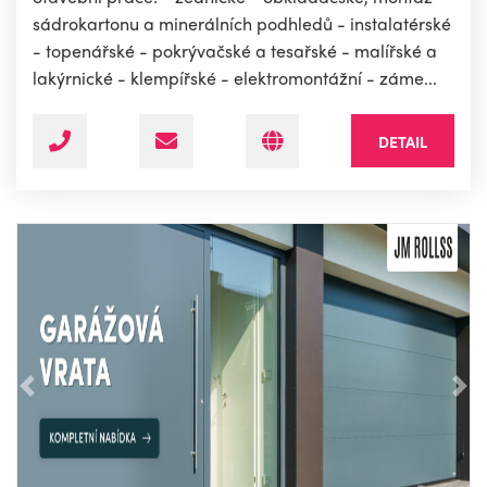
sádrokartonu a minerálních podhledů - instalatérské
- topenářské - pokrývačské a tesařské - malířské a
lakýrnické - klempířské - elektromontážní - záme...
DETAIL
Předchozí
Nás