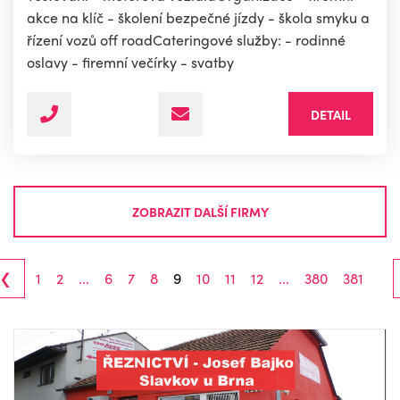
akce na klíč - školení bezpečné jízdy - škola smyku a
řízení vozů off roadCateringové služby: - rodinné
oslavy - firemní večírky - svatby
DETAIL
ZOBRAZIT DALŠÍ FIRMY
‹
1
2
...
6
7
8
9
10
11
12
...
380
381