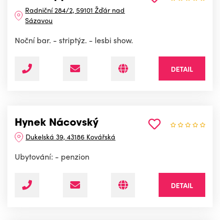
Radniční 284/2, 59101 Žďár nad
Sázavou
Noční bar. - striptýz. - lesbi show.
DETAIL
Hynek Nácovský
Dukelská 39, 43186 Kovářská
Ubytování: - penzion
DETAIL