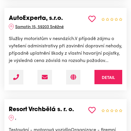
AutoExperta, s.r.o.
Samotín 15, 59203 Sněžné
Služby motoristům v nesnázích.V případě zájmu o
vyřešení administrativy při zavinění dopravní nehody,
případně uplatnění škody z vlastní havarijní pojistky,
je výsledná cena závislá na rozsahu požadov...
DETAIL
Resort Vrchbělá s. r. o.
,
Testování - motorová vozidlaOrganizace - firemní